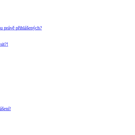
mu právě přihlášených?
sit?!
ášení!