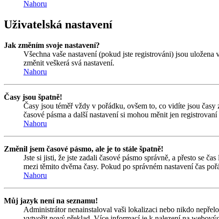
Nahoru
Uživatelská nastavení
Jak změním svoje nastavení?
Všechna vaše nastavení (pokud jste registrováni) jsou uložena 
změnit veškerá svá nastavení.
Nahoru
Časy jsou špatně!
Časy jsou téměř vždy v pořádku, ovšem to, co vidíte jsou časy
časové pásma a další nastavení si mohou měnit jen registrovan
Nahoru
Změnil jsem časové pásmo, ale je to stále špatně!
Jste si jisti, že jste zadali časové pásmo správně, a přesto se 
mezi těmito dvěma časy. Pokud po správném nastavení čas pořá
Nahoru
Můj jazyk není na seznamu!
Administrátor nenainstaloval vaši lokalizaci nebo nikdo nepřel
vytvořit nový překlad. Více informací je k nalezení na webový