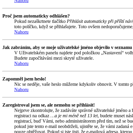
Nahoru
Proč jsem automaticky odhlášen?
Pokud nezaškrtnete tlačítko
Přihlásit automaticky při příští náv
toto políčko, když se přihlašujete. Toto ovšem nedoporučujeme, 
Nahoru
Jak zabráním, aby se moje uživatelské jméno objevilo v seznamu
V Uživatelském panelu najdete pod položkou „Nastavení“ vol
Budete započítáváni mezi skryté uživatele.
Nahoru
Zapomněl jsem heslo!
Nic se neděje, vaše heslo můžeme kdykoliv obnovit. V tomto př
Nahoru
Zaregistroval jsem se, ale nemohu se přihlásit!
Nejprve zkontrolujte, že zadáváte správné uživatelské jméno a
registraci na odkaz
…a je mi méně než 13 let
, budete muset nás
registrací, buď Vámi, nebo administrátorem před tím, než se bud
pokud jste tento e-mail neobdrželi, ujistěte se, že vámi zadan
pouze obtěžovat. Pokud si jste jisti, že e-mailová adresa, kterou 