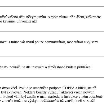
užití vašeho účtu někým jiným. Abyste zůstali přihlášeni, zaškrtněte
é kavárně, univerzitě atd.
funkci. Online vás uvidí pouze administrátoři, moderátoři a vy sami.
heslo
, pokračujte dle instrukcí a téměř ihned budete přihlášeni.
ích dvou věcí. Pokud je umožněna podpora COPPA a klikli jste při
sí být aktivován. Některé boardy vyžadují aktivaci všech nových
áni. Pokud vám byl zaslán e-mail, následujte instrukce v něm obsažené,
 je zmenšit možnost výskytu
nežádoucích
uživatelů, kteří se snaží