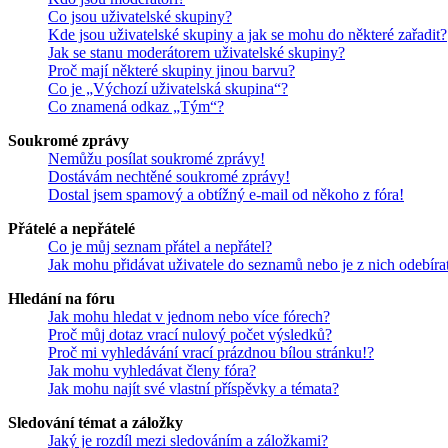
Co jsou uživatelské skupiny?
Kde jsou uživatelské skupiny a jak se mohu do některé zařadit?
Jak se stanu moderátorem uživatelské skupiny?
Proč mají některé skupiny jinou barvu?
Co je „Výchozí uživatelská skupina“?
Co znamená odkaz „Tým“?
Soukromé zprávy
Nemůžu posílat soukromé zprávy!
Dostávám nechtěné soukromé zprávy!
Dostal jsem spamový a obtížný e-mail od někoho z fóra!
Přátelé a nepřátelé
Co je můj seznam přátel a nepřátel?
Jak mohu přidávat uživatele do seznamů nebo je z nich odebíra
Hledání na fóru
Jak mohu hledat v jednom nebo více fórech?
Proč můj dotaz vrací nulový počet výsledků?
Proč mi vyhledávání vrací prázdnou bílou stránku!?
Jak mohu vyhledávat členy fóra?
Jak mohu najít své vlastní příspěvky a témata?
Sledování témat a záložky
Jaký je rozdíl mezi sledováním a záložkami?