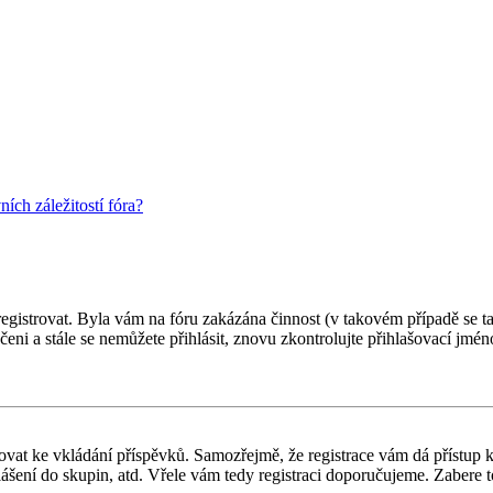
ch záležitostí fóra?
 registrovat. Byla vám na fóru zakázána činnost (v takovém případě se t
oučeni a stále se nemůžete přihlásit, znovu zkontrolujte přihlašovací jm
gistrovat ke vkládání příspěvků. Samozřejmě, že registrace vám dá přís
ášení do skupin, atd. Vřele vám tedy registraci doporučujeme. Zabere to