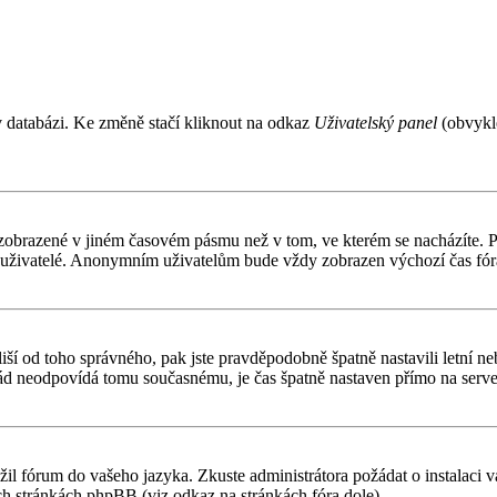
v databázi. Ke změně stačí kliknout na odkaz
Uživatelský panel
(obvykle
 zobrazené v jiném časovém pásmu než v tom, ve kterém se nacházíte. Po
í uživatelé. Anonymním uživatelům bude vždy zobrazen výchozí čas fór
čas liší od toho správného, pak jste pravděpodobně špatně nastavili letn
d neodpovídá tomu současnému, je čas špatně nastaven přímo na serve
ožil fórum do vašeho jazyka. Zkuste administrátora požádat o instalaci
ch stránkách phpBB (viz odkaz na stránkách fóra dole).