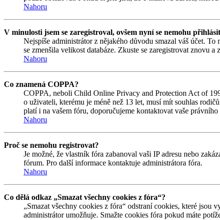
Nahoru
V minulosti jsem se zaregistroval, ovšem nyní se nemohu přihlási
Nejspíše administrátor z nějakého důvodu smazal váš účet. To mo
se zmenšila velikost databáze. Zkuste se zaregistrovat znovu a z
Nahoru
Co znamená COPPA?
COPPA, neboli Child Online Privacy and Protection Act of 1998
o uživateli, kterému je méně než 13 let, musí mít souhlas rodičů 
platí i na vašem fóru, doporučujeme kontaktovat vaše právní
Nahoru
Proč se nemohu registrovat?
Je možné, že vlastník fóra zabanoval vaši IP adresu nebo zakáza
fórum. Pro další informace kontaktuje administrátora fóra.
Nahoru
Co dělá odkaz „Smazat všechny cookies z fóra“?
„Smazat všechny cookies z fóra“ odstraní cookies, které jsou v
administrátor umožňuje. Smažte cookies fóra pokud máte potíže