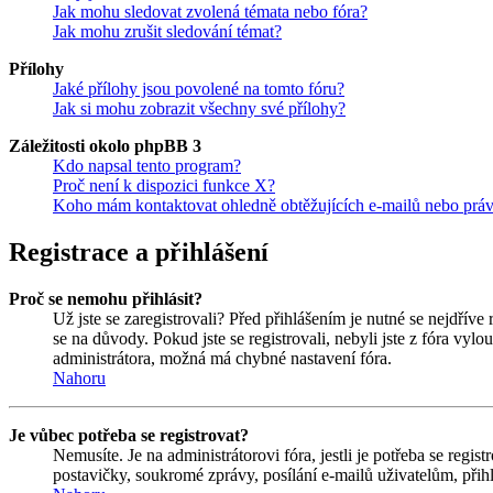
Jak mohu sledovat zvolená témata nebo fóra?
Jak mohu zrušit sledování témat?
Přílohy
Jaké přílohy jsou povolené na tomto fóru?
Jak si mohu zobrazit všechny své přílohy?
Záležitosti okolo phpBB 3
Kdo napsal tento program?
Proč není k dispozici funkce X?
Koho mám kontaktovat ohledně obtěžujících e-mailů nebo právní
Registrace a přihlášení
Proč se nemohu přihlásit?
Už jste se zaregistrovali? Před přihlášením je nutné se nejdříve
se na důvody. Pokud jste se registrovali, nebyli jste z fóra vyl
administrátora, možná má chybné nastavení fóra.
Nahoru
Je vůbec potřeba se registrovat?
Nemusíte. Je na administrátorovi fóra, jestli je potřeba se re
postavičky, soukromé zprávy, posílání e-mailů uživatelům, přihl