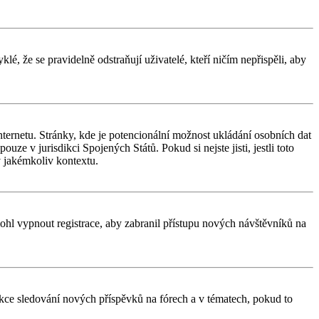
é, že se pravidelně odstraňují uživatelé, kteří ničím nepřispěli, aby
ternetu. Stránky, kde je potencionální možnost ukládání osobních dat
uze v jurisdikci Spojených Států. Pokud si nejste jisti, jestli toto
 jakémkoliv kontextu.
 mohl vypnout registrace, aby zabranil přístupu nových návštěvníků na
unkce sledování nových příspěvků na fórech a v tématech, pokud to