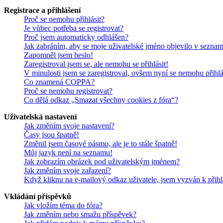
Registrace a přihlášení
Proč se nemohu přihlásit?
Je vůbec potřeba se registrovat?
Proč jsem automaticky odhlášen?
Jak zabráním, aby se moje uživatelské jméno objevilo v sezna
Zapomněl jsem heslo!
Zaregistroval jsem se, ale nemohu se přihlásit!
V minulosti jsem se zaregistroval, ovšem nyní se nemohu přihlá
Co znamená COPPA?
Proč se nemohu registrovat?
Co dělá odkaz „Smazat všechny cookies z fóra“?
Uživatelská nastavení
Jak změním svoje nastavení?
Časy jsou špatně!
Změnil jsem časové pásmo, ale je to stále špatně!
Můj jazyk není na seznamu!
Jak zobrazím obrázek pod uživatelským jménem?
Jak změním svoje zařazení?
Když kliknu na e-mailový odkaz uživatele, jsem vyzván k přihl
Vkládání příspěvků
Jak vložím téma do fóra?
Jak změním nebo smažu příspěvek?