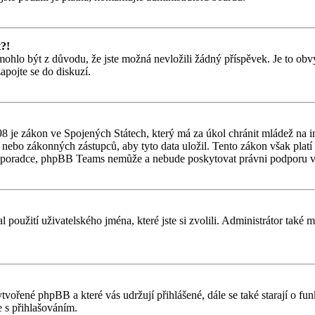
t?!
hlo být z důvodu, že jste možná nevložili žádný příspěvek. Je to obvykl
apojte se do diskuzí.
 je zákon ve Spojených Státech, který má za úkol chránit mládež na in
nebo zákonných zástupců, aby tyto data uložil. Tento zákon však platí po
ho poradce, phpBB Teams nemůže a nebude poskytovat právni podporu v
l použití uživatelského jména, které jste si zvolili. Administrátor také
ytvořené phpBB a které vás udržují přihlášené, dále se také starají o f
 s přihlašováním.