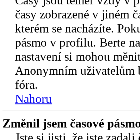
Časy jsou téměř vždy v p
časy zobrazené v jiném 
kterém se nacházíte. Poku
pásmo v profilu. Berte n
nastavení si mohou měnit 
Anonymním uživatelům b
fóra.
Nahoru
Změnil jsem časové pásmo, 
Jste si jisti, že jste zada