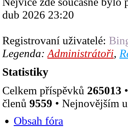
Nejvíce zde současně bylo
dub 2026 23:20
Registrovaní uživatelé:
Bin
Legenda:
Administrátoři
,
R
Statistiky
Celkem příspěvků
265013
•
členů
9559
• Nejnovějším u
Obsah fóra