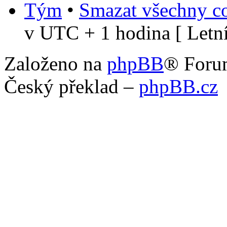
Tým
•
Smazat všechny co
v UTC + 1 hodina [ Letní
Založeno na
phpBB
® Foru
Český překlad –
phpBB.cz