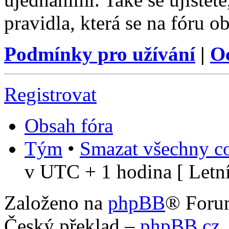
pravidla, která se na fóru ob
Podmínky pro užívání
|
O
Registrovat
Obsah fóra
Tým
•
Smazat všechny co
v UTC + 1 hodina [ Letní
Založeno na
phpBB
® Foru
Český překlad –
phpBB.cz