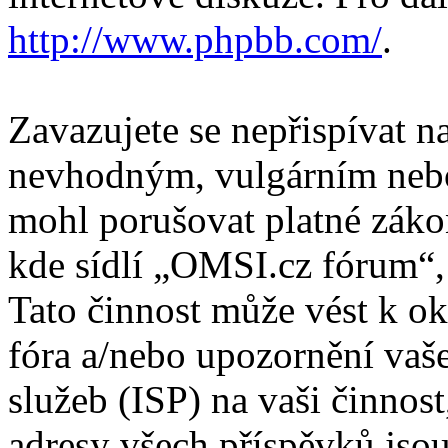
http://www.phpbb.com/
.
Zavazujete se nepřispívat 
nevhodným, vulgárním nebo
mohl porušovat platné záko
kde sídlí „OMSI.cz fórum“,
Tato činnost může vést k o
fóra a/nebo upozornění vaš
služeb (ISP) na vaši činnos
adresy všech příspěvků jso