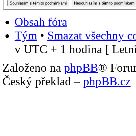
Obsah fóra
Tým
•
Smazat všechny co
v UTC + 1 hodina [ Letní
Založeno na
phpBB
® Foru
Český překlad –
phpBB.cz