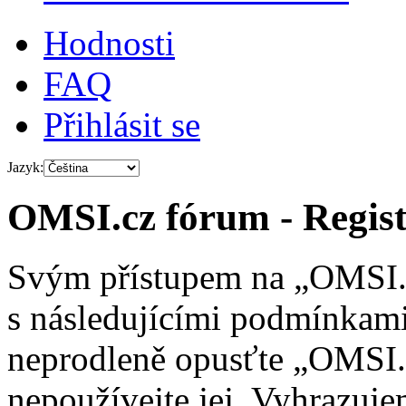
Hodnosti
FAQ
Přihlásit se
Jazyk:
OMSI.cz fórum - Regist
Svým přístupem na „OMSI.c
s následujícími podmínkami
neprodleně opusťte „OMSI.c
nepoužívejte jej. Vyhrazuj